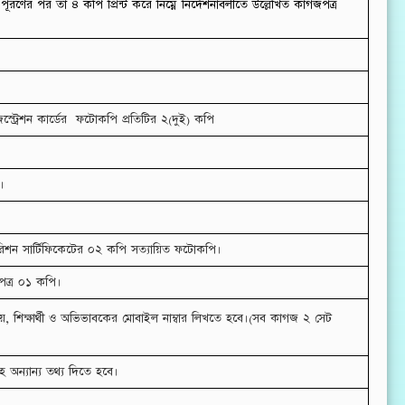
ণের পর তা ৪ কপি প্রিন্ট করে নিম্নে নির্দেশনাবলীতে উল্লেখিত কাগজপত্র
িস্ট্রেশন কার্ডের ফটোকপি প্রতিটির ২(দুই) কপি
।
ে ওয়ারিশন সার্টিফিকেটের ০২ কপি সত্যায়িত ফটোকপি।
দপত্র ০১ কপি।
ষয়, শিক্ষার্থী ও অভিভাবকের মোবাইল নাম্বার লিখতে হবে।(সব কাগজ ২ সেট
হ অন্যান্য তথ্য দিতে হবে।