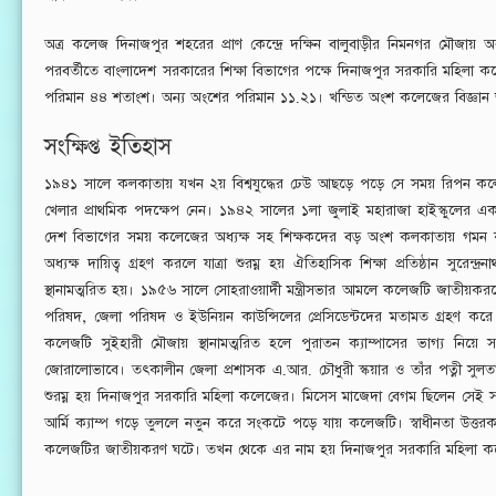
অত্র কলেজ দিনাজপুর শহরের প্রাণ কেন্দ্রে দক্ষিন বালুবাড়ীর নিমনগর মৌজায়
পরবর্তীতে বাংলাদেশ সরকারের শিক্ষা বিভাগের পক্ষে দিনাজপুর সরকারি মহিলা কল
পরিমান ৪৪ শতাংশ। অন্য অংশের পরিমান ১১.২১। খন্ডিত অংশ কলেজের বিজ্ঞান ভব
সংক্ষিপ্ত ইতিহাস
১৯৪১ সালে কলকাতায় যখন ২য় বিশ্বযুদ্ধের ঢেউ আছড়ে পড়ে সে সময় রিপন কলেজে
খেলার প্রাথমিক পদক্ষেপ নেন। ১৯৪২ সালের ১লা জুলাই মহারাজা হাইস্কুলের এক
দেশ বিভাগের সময় কলেজের অধ্যক্ষ সহ শিক্ষকদের বড় অংশ কলকাতায় গমন করলে
অধ্যক্ষ দায়িত্ব গ্রহণ করলে যাত্রা শুরম্ন হয় ঐতিহাসিক শিক্ষা প্রতিষ্ঠান সুর
স্থানামত্মরিত হয়। ১৯৫৬ সালে সোহরাওয়ার্দী মন্ত্রীসভার আমলে কলেজটি জাতী
পরিষদ, জেলা পরিষদ ও ইউনিয়ন কাউন্সিলের প্রেসিডেন্টদের মতামত গ্রহণ ক
কলেজটি সুইহারী মৌজায় স্থানামত্মরিত হলে পুরাতন ক্যাম্পাসের ভাগ্য নি
জোরালোভাবে। তৎকালীন জেলা প্রশাসক এ.আর. চৌধুরী স্কয়ার ও তাঁর পত্নী সুলতান
শুরম্ন হয় দিনাজপুর সরকারি মহিলা কলেজের। মিসেস মাজেদা বেগম ছিলেন সেই সময়ের 
আর্মি ক্যাম্প গড়ে তুললে নতুন করে সংকটে পড়ে যায় কলেজটি। স্বাধীনতা উত্তর
কলেজটির জাতীয়করণ ঘটে। তখন থেকে এর নাম হয় দিনাজপুর সরকারি মহিলা কলে