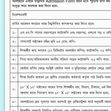
অনলাইনে এখানে উল্লেখিত Admission Form বাটন হতে স্টুডেন্ট ভর্তি ফর্ম পূর
সংযুক্ত করে কলেজে জমা দিতে হবে।
নির্দেশনাবলী
ভর্তির আবেদন ফরমের সাথে নিম্নলিখিত কাগজপত্র জমা দিতে হবেঃ
১।
এস.এস.সি পাসের নম্বরপত্রের ফটোকপি এবং নম্বরপত্র, প্রশংসা পত্র ও রেজ
২।
পাসপোর্ট সাইজের রঙিন ছবি ০৪ (চার) কপি।
৩।
শিক্ষার্থীর জন্ম সনদের (১৭ ডিজিটের অনলাইন কপির) ফটোকপি- ০১ কপি
৪।
পিতা মাতা/অভিভাবকের জাতীয় পরিচয় পত্রের ফটোকপি -০১ কপি করে।
৫।
কোটায় ভর্তির ক্ষেত্রে সংশ্লিষ্ট কোটার সনদ ও মুক্তিযোদ্ধা কোটার ক্ষেত্র
৬।
শিক্ষা বিরতি থাকলে ১ম শ্রেণির গেজেটেড কর্মকর্তা কর্তৃক পাঠ বিরতি সন
১০" X ১২" সাইজের খামের উপর শিক্ষার্থীর নাম, বিভাগ, ঠিকানা, ৪র্থ বি
৭।
আলাদা ভাবে পিনআপ করে ১০" X ১২" সাইজের খামে জমা দিতে হবে)
৮।
অনলাইনের ফ্রম পূরণের সময় অবশ্যই মূল রেজিস্ট্রেশন কার্ড অনুযায়ী নামস
৯।
শিক্ষার্থীর অবশ্যই নিয়মিত পাঠগ্রহণ এবং পরীক্ষায় অংশগ্রহণ বাধ্যতামূলক।