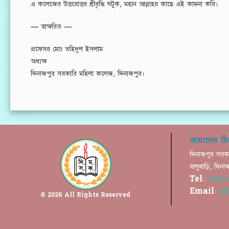
এ কলেজের উত্তরোত্তর শ্রীবৃদ্ধি ঘটুক, মহান আল্লাহর কাছে এই কামনা করি।
--- স্বাক্ষরিত ---
প্রফেসর মোঃ তহিদুল ইসলাম
অধ্যক্ষ
দিনাজপুর সরকারি মহিলা কলেজ,
দিনাজপুর।
আমাদের ঠি
দিনাজপুর সরক
বালুবাড়ি, দি
Tel:
০৫৩১-
Email:
co
© 2026 All Rights Reserved