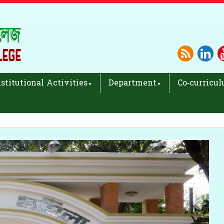
nstitutional Activities
Department
Co-curricul