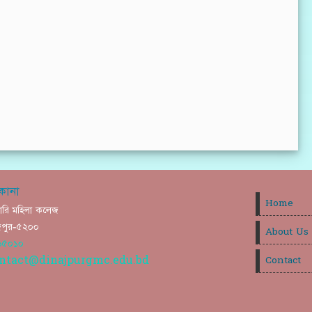
কানা
Home
ারি মহিলা কলেজ
নাজপুর-৫২০০
About Us
৬৫০১০
ntact@dinajpurgmc.edu.bd
Contact