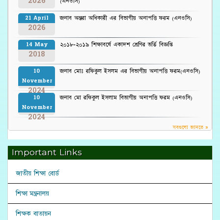
2026
(এনওসি)
জনাব অন্তরা অধিকারী এর বিভাগীয় অনাপত্তি ফরম (এনওসি)
21 April
2026
২০১৮-২০১৯ শিক্ষাবর্ষে একাদশ শ্রেণির ভর্তি বিজ্ঞপ্তি
14 May
2018
জনাব মোঃ রফিকুল ইসলম এর বিভাগীয় অনাপত্তি ফরম(এনওসি)
10
November
2024
জনাব মো রফিকুল ইসলাম বিভাগীয় অনাপত্তি ফরম (এনওসি)
10
November
2024
সবগুলো জানতে »
Important Links
জাতীয় শিক্ষা বোর্ড
শিক্ষা মন্ত্রনালয়
শিক্ষক বাতায়ন