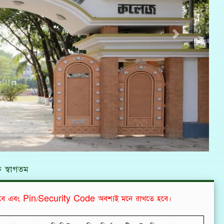
Next
 স্বাগতম
বে এবং Pin/Security Code অবশ্যই মনে রাখতে হবে।