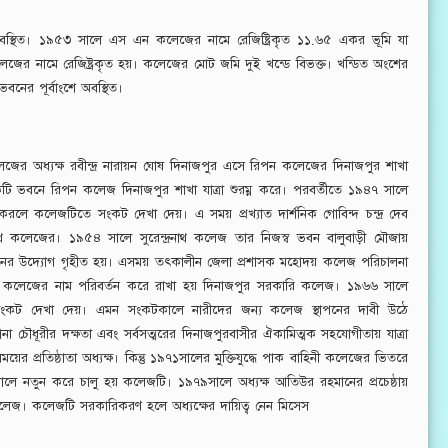
 অবস্থিত। ১৯৫৩ সালে এস এন কলেজের নামে রেজিষ্ট্রিকৃত ১১.৬৫ একর ভূমি যা
েজের নামে রেজিষ্ট্রকৃত হয়। কলেজের মোট জমি দুই খন্ডে বিভক্ত। খন্ডিত অংশের
নের পূর্বাংশে অবস্থিত।
র অধ্যক্ষ রবীন্দ্র নারায়ন ঘোষ দিনাজপুর এসে রিপন কলেজের দিনাজপুর শাখা
টি ভবনে রিপন কলেজ দিনাজপুর শাখা যাত্রা শুরম্ন করে। পরবর্তীতে ১৯৪৭ সালে
 কলেজটিতে সংকট দেখা দেয়। এ সময় প্রখ্যাত দার্শনিক গোবিন্দ চন্দ্র দেব
েন্দ্রনাথ কলেজের। ১৯৫৪ সালে সুরেন্দ্রনাথ কলেজ তার নিজস্ব ভবন বালুবাড়ী মৌজায়
য়করনের উদ্যোগ গৃহীত হয়। এসময় তৎকালীন জেলা প্রশাসক মহোদয় কলেজ পরিচালনা
রে কলেজের নাম পরিবর্তন করে রাখা হয় দিনাজপুর সরকারি কলেজ। ১৯৬৬ সালে
য়ে সংকট দেখা দেয়। এমন সংকটকালে নারীদের জন্য কলেজ স্থাপনের দাবী উঠে
া চৌধূরীর দক্ষতা এবং সর্বসত্মরের দিনাজপুরবাসীর ঐকামিত্মক সহযোগীতায় যাত্রা
প্রতিষ্ঠাতা অধ্যক্ষ। কিন্তু ১৯৭১সালের মুক্তিযুদ্ধে পাক বাহিনী কলেজের ভিতরে
কালে নতুন করে চালু হয় কলেজটি। ১৯৭৯সালে অধ্যক্ষ আতিউর রহমানের প্রচেষ্ঠায়
জ। কলেজটি সরকারিকরণ হলে অধ্যক্ষের দায়িত্ব নেন মিসেস